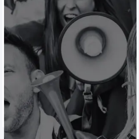
Alle Vereine
ASK Bad Fischau-Brunn Fanshop
BRG Gröhrmühlgasse Fanshop
NSG Steinfeld Fanshop
SC Lichtenwörth Fanshop
SG Bucklige Welt Fanshop
VCU Wiener Neustadt Fanshop
Kontakt
Shop
Shop by Team
Alle Vereine
ASK Bad Fischau-Brunn Fanshop
BRG Gröhrmühlgasse Fanshop