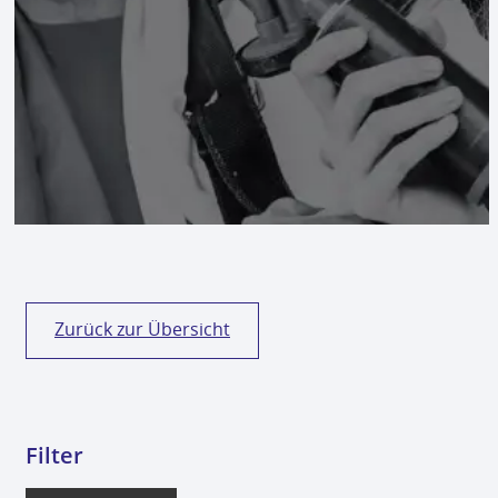
NSG Steinfeld Fanshop
SC Lichtenwörth Fanshop
SG Bucklige Welt Fanshop
VCU Wiener Neustadt Fanshop
Kontakt
0
Zurück zur Übersicht
Filter