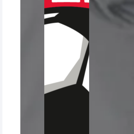
Alle Vereine
ASK Bad Fischau-Brunn Fanshop
BRG Gröhrmühlgasse Fanshop
NSG Steinfeld Fanshop
SC Lichtenwörth Fanshop
SG Bucklige Welt Fanshop
VCU Wiener Neustadt Fanshop
Kontakt
0