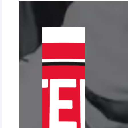
Shop
Shop by Team
Alle Vereine
ASK Bad Fischau-Brunn Fanshop
BRG Gröhrmühlgasse Fanshop
NSG Steinfeld Fanshop
SC Lichtenwörth Fanshop
SG Bucklige Welt Fanshop
VCU Wiener Neustadt Fanshop
Kontakt
Shop
Shop by Team