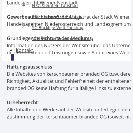
Landesgericht Wiener Neustadt
NSG Steinfeld Fanshop
SC Lichtenwörth Fanshop
Gewerbeaufsichtsbehörde:
Magistrat der Stadt Wiener
Handelsagenten Niederösterreich und Landesgremium de
SG Bucklige Welt Fanshop
Grundlegende Richtung des Mediums
VCU Wiener Neustadt Fanshop
Information des Nutzers der Website über das Unterne
Kontakt
den Produkten und Leistungen sowie Anbot eines Webs
0
Haftungsausschluss
Die Websites von kerschbaumer branded OG bzw. deren In
Richtigkeit, Aktualität und Fehlerfreiheit der enthal
branded OG keine Haftung für allfällige Links zu externe
Urheberrecht
Alle Inhalte und Werke auf der Website unterliegen dem 
Zustimmung der kerschbaumer branded OG (soweit nich