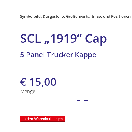
Symbolbild: Dargestellte Größenverhältnisse und Positionen
SCL „1919“ Cap
5 Panel Trucker Kappe
Ursprünglicher
Aktueller
€
15,00
Preis
Preis
war:
5
ist:
Panel
€ 19,99
€ 15,00.
Trucker
In den Warenkorb legen
Kappe
Menge