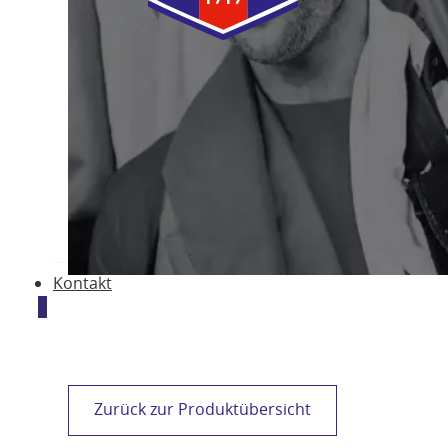
Alle Vereine
ASK Bad Fischau-Brunn Fanshop
BRG Gröhrmühlgasse Fanshop
NSG Steinfeld Fanshop
SC Lichtenwörth Fanshop
SG Bucklige Welt Fanshop
VCU Wiener Neustadt Fanshop
Kontakt
0
Zurück zur Produktübersicht