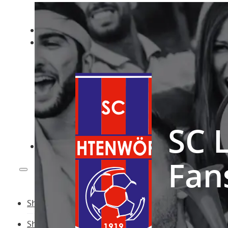
Shop
Shop by Team
Alle Vereine
ASK Bad Fischau-Brunn Fanshop
BRG Gröhrmühlgasse Fanshop
NSG Steinfeld Fanshop
SC Lichtenwörth Fanshop
SG Bucklige Welt Fanshop
SC 
VCU Wiener Neustadt Fanshop
Kontakt
Fan
Shop
Shop by Team