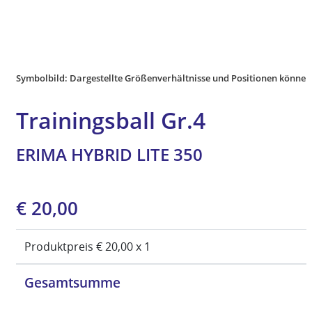
Symbolbild: Dargestellte Größenverhältnisse und Positionen können
Trainingsball Gr.4
ERIMA HYBRID LITE 350
Ursprünglicher
Aktueller
€
20,00
Preis
Preis
war:
ist:
Produktpreis €
20,00
x 1
€ 29,99
€ 20,00.
Gesamtsumme