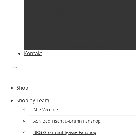
Alle Vereine
ASK Bad Fischau-Brunn Fanshop
BRG Gröhrmühlgasse Fanshop
NSG Steinfeld Fanshop
SC Lichtenwörth Fanshop
SG Bucklige Welt Fanshop
VCU Wiener Neustadt Fanshop
Kontakt
Shop
Shop by Team
Alle Vereine
ASK Bad Fischau-Brunn Fanshop
BRG Gröhrmühlgasse Fanshop