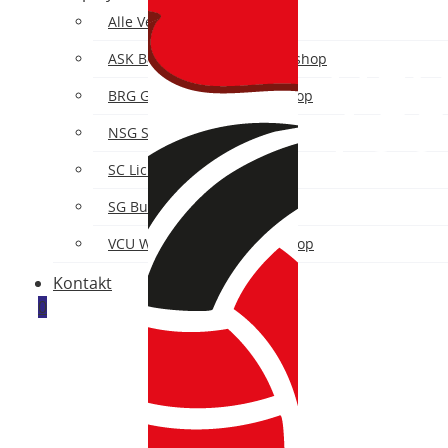
Alle Vereine
ASK Bad Fischau-Brunn Fanshop
VCU
BRG Gröhrmühlgasse Fanshop
Fan
NSG Steinfeld Fanshop
SC Lichtenwörth Fanshop
SG Bucklige Welt Fanshop
VCU Wiener Neustadt Fanshop
Kontakt
0