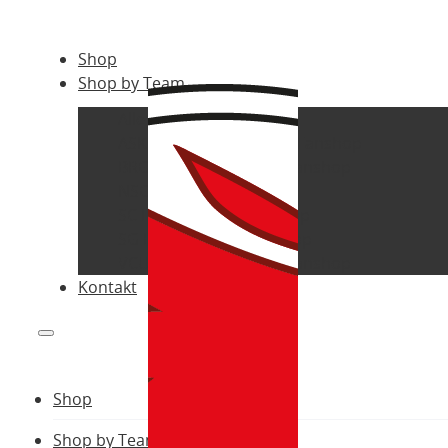
Shop
Shop by Team
Alle Vereine
ASK Bad Fischau-Brunn Fanshop
BRG Gröhrmühlgasse Fanshop
NSG Steinfeld Fanshop
SC Lichtenwörth Fanshop
SG Bucklige Welt Fanshop
VCU Wiener Neustadt Fanshop
Kontakt
Shop
Shop by Team