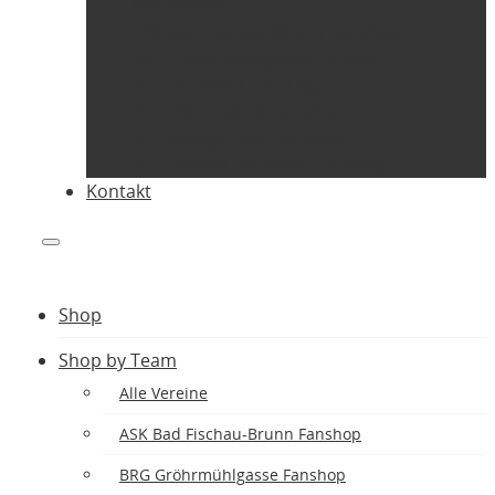
Alle Vereine
ASK Bad Fischau-Brunn Fanshop
BRG Gröhrmühlgasse Fanshop
NSG Steinfeld Fanshop
SC Lichtenwörth Fanshop
SG Bucklige Welt Fanshop
VCU Wiener Neustadt Fanshop
Kontakt
Shop
Shop by Team
Alle Vereine
ASK Bad Fischau-Brunn Fanshop
BRG Gröhrmühlgasse Fanshop