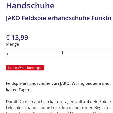
Handschuhe
JAKO Feldspielerhandschuhe Funkti
Ursprünglicher
Aktueller
€
13,99
Preis
Preis
war:
ist:
JAKO
€ 19,99
€ 13,99.
Feldspielerhandschuhe
Funktion
In den Warenkorb legen
Menge
Feldspielerhandschuhe von JAKO: Warm, bequem und rut
kalten Tagen!
Damit Du dich auch an kalten Tagen voll auf dein Spiel k
Feldspielerhandschuhe Funktion deine treuen Begleiter.