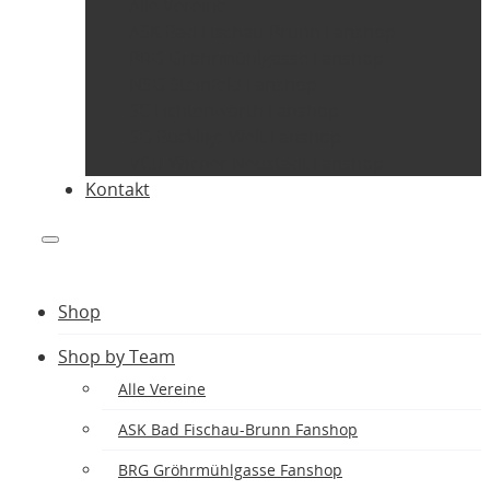
Alle Vereine
ASK Bad Fischau-Brunn Fanshop
BRG Gröhrmühlgasse Fanshop
NSG Steinfeld Fanshop
SC Lichtenwörth Fanshop
SG Bucklige Welt Fanshop
VCU Wiener Neustadt Fanshop
Kontakt
Shop
Shop by Team
Alle Vereine
ASK Bad Fischau-Brunn Fanshop
BRG Gröhrmühlgasse Fanshop