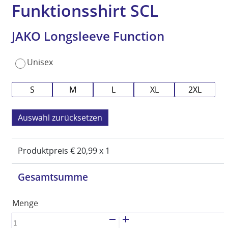
Funktionsshirt SCL
JAKO Longsleeve Function
Unisex
S
M
L
XL
2XL
zurücksetzen
Produktpreis €
20,99
x 1
Gesamtsumme
JAKO