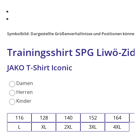
Symbolbild: Dargestellte Größenverhältnisse und Positionen können
Trainingsshirt SPG Liwö-Zi
JAKO T-Shirt Iconic
Damen
Herren
Kinder
116
128
140
152
164
L
XL
2XL
3XL
4XL