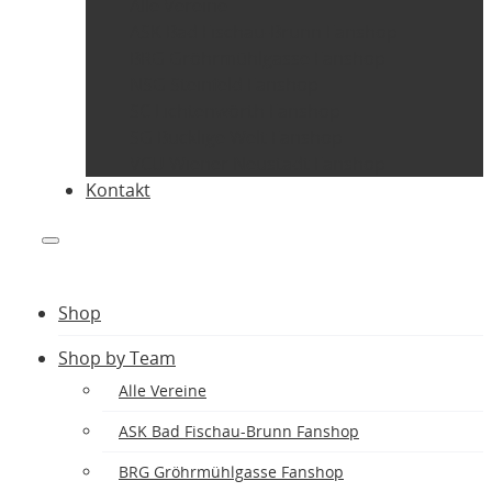
Alle Vereine
ASK Bad Fischau-Brunn Fanshop
BRG Gröhrmühlgasse Fanshop
NSG Steinfeld Fanshop
SC Lichtenwörth Fanshop
SG Bucklige Welt Fanshop
VCU Wiener Neustadt Fanshop
Kontakt
Shop
Shop by Team
Alle Vereine
ASK Bad Fischau-Brunn Fanshop
BRG Gröhrmühlgasse Fanshop