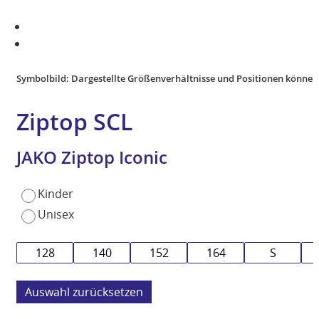
Symbolbild: Dargestellte Größenverhältnisse und Positionen können
Ziptop SCL
JAKO Ziptop Iconic
Kinder
Unisex
128
140
152
164
S
zurücksetzen