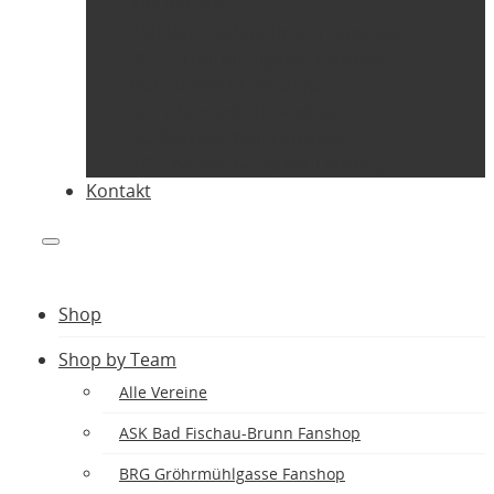
Alle Vereine
ASK Bad Fischau-Brunn Fanshop
BRG Gröhrmühlgasse Fanshop
NSG Steinfeld Fanshop
SC Lichtenwörth Fanshop
SG Bucklige Welt Fanshop
VCU Wiener Neustadt Fanshop
Kontakt
Shop
Shop by Team
Alle Vereine
ASK Bad Fischau-Brunn Fanshop
BRG Gröhrmühlgasse Fanshop