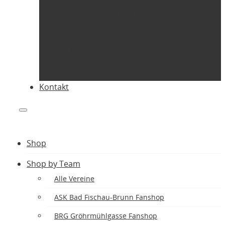
Alle Vereine
ASK Bad Fischau-Brunn Fanshop
BRG Gröhrmühlgasse Fanshop
NSG Steinfeld Fanshop
SC Lichtenwörth Fanshop
SG Bucklige Welt Fanshop
VCU Wiener Neustadt Fanshop
Kontakt
Shop
Shop by Team
Alle Vereine
ASK Bad Fischau-Brunn Fanshop
BRG Gröhrmühlgasse Fanshop