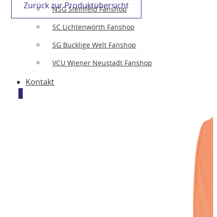
Zurück zur Produktübersicht
NSG Steinfeld Fanshop
SC Lichtenwörth Fanshop
SG Bucklige Welt Fanshop
VCU Wiener Neustadt Fanshop
Kontakt
0