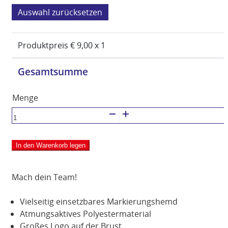
zurücksetzen
Produktpreis €
9,00
x 1
Gesamtsumme
Markierungshemd
ORANGE
Menge
In den Warenkorb legen
Mach dein Team!
Vielseitig einsetzbares Markierungshemd
Atmungsaktives Polyestermaterial
Großes Logo auf der Brust