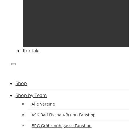
Alle Vereine
ASK Bad Fischau-Brunn Fanshop
BRG Gröhrmühlgasse Fanshop
NSG Steinfeld Fanshop
SC Lichtenwörth Fanshop
SG Bucklige Welt Fanshop
VCU Wiener Neustadt Fanshop
Kontakt
Shop
Shop by Team
Alle Vereine
ASK Bad Fischau-Brunn Fanshop
BRG Gröhrmühlgasse Fanshop