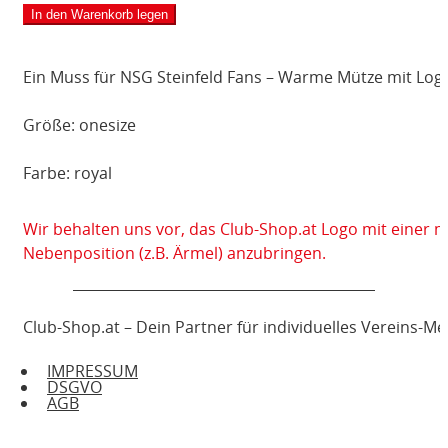
In den Warenkorb legen
-
royal
-
Ein Muss für NSG Steinfeld Fans – Warme Mütze mit Logo
Unisex
Menge
Größe: onesize
Farbe: royal
Wir behalten uns vor, das Club-Shop.at Logo mit einer 
Nebenposition (z.B. Ärmel) anzubringen.
Club-Shop.at – Dein Partner für individuelles Vereins-M
IMPRESSUM
DSGVO
AGB