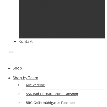
Alle Vereine
ASK Bad Fischau-Brunn Fanshop
BRG Gröhrmühlgasse Fanshop
NSG Steinfeld Fanshop
SC Lichtenwörth Fanshop
SG Bucklige Welt Fanshop
VCU Wiener Neustadt Fanshop
Kontakt
Shop
Shop by Team
Alle Vereine
ASK Bad Fischau-Brunn Fanshop
BRG Gröhrmühlgasse Fanshop