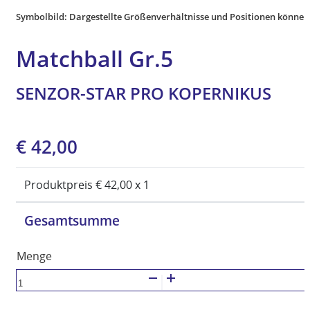
Symbolbild: Dargestellte Größenverhältnisse und Positionen können
Matchball Gr.5
SENZOR-STAR PRO KOPERNIKUS
Ursprünglicher
Aktueller
€
42,00
Preis
Preis
war:
ist:
Produktpreis €
42,00
x 1
€ 59,99
€ 42,00.
Gesamtsumme
SENZOR-
STAR