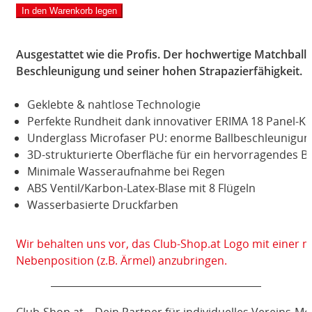
PRO
In den Warenkorb legen
KOPERNIKUS
Menge
Ausgestattet wie die Profis. Der hochwertige Matchball 
Beschleunigung und seiner hohen Strapazierfähigkeit.
Geklebte & nahtlose Technologie
Perfekte Rundheit dank innovativer ERIMA 18 Panel-K
Underglass Microfaser PU: enorme Ballbeschleunigung
3D-strukturierte Oberfläche für ein hervorragendes Bal
Minimale Wasseraufnahme bei Regen
ABS Ventil/Karbon-Latex-Blase mit 8 Flügeln
Wasserbasierte Druckfarben
Wir behalten uns vor, das Club-Shop.at Logo mit einer 
Nebenposition (z.B. Ärmel) anzubringen.
Club-Shop.at – Dein Partner für individuelles Vereins-M