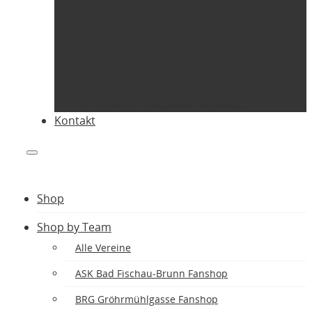
Alle Vereine
ASK Bad Fischau-Brunn Fanshop
BRG Gröhrmühlgasse Fanshop
NSG Steinfeld Fanshop
SC Lichtenwörth Fanshop
SG Bucklige Welt Fanshop
VCU Wiener Neustadt Fanshop
Kontakt
Shop
Shop by Team
Alle Vereine
ASK Bad Fischau-Brunn Fanshop
BRG Gröhrmühlgasse Fanshop