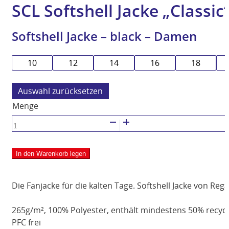
SCL Softshell Jacke „Classi
Softshell Jacke – black – Damen
10
12
14
16
18
zurücksetzen
Softshell
Jacke
-
In den Warenkorb legen
black
-
Damen
Die Fanjacke für die kalten Tage. Softshell Jacke von Reg
Menge
265g/m², 100% Polyester, enthält mindestens 50% recycelt
PFC frei