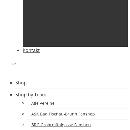
Alle Vereine
ASK Bad Fischau-Brunn Fanshop
BRG Gröhrmühlgasse Fanshop
NSG Steinfeld Fanshop
SC Lichtenwörth Fanshop
SG Bucklige Welt Fanshop
VCU Wiener Neustadt Fanshop
Kontakt
Shop
Shop by Team
Alle Vereine
ASK Bad Fischau-Brunn Fanshop
BRG Gröhrmühlgasse Fanshop