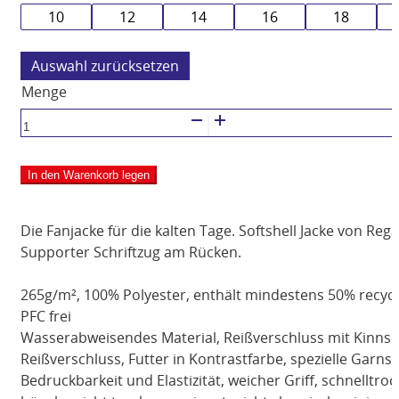
10
12
14
16
18
zurücksetzen
Softshell
Jacke
-
In den Warenkorb legen
new
royal
-
Die Fanjacke für die kalten Tage. Softshell Jacke von Re
Damen
Supporter Schriftzug am Rücken.
Menge
265g/m², 100% Polyester, enthält mindestens 50% recycelt
PFC frei
Wasserabweisendes Material, Reißverschluss mit Kinnsc
Reißverschluss, Futter in Kontrastfarbe, spezielle Garns
Bedruckbarkeit und Elastizität, weicher Griff, schnelltro