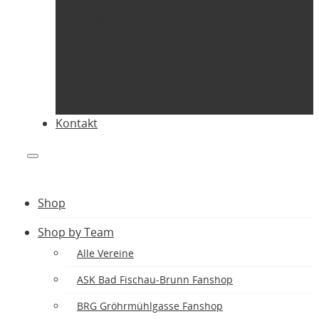
Alle Vereine
ASK Bad Fischau-Brunn Fanshop
BRG Gröhrmühlgasse Fanshop
NSG Steinfeld Fanshop
SC Lichtenwörth Fanshop
SG Bucklige Welt Fanshop
VCU Wiener Neustadt Fanshop
Kontakt
Shop
Shop by Team
Alle Vereine
ASK Bad Fischau-Brunn Fanshop
BRG Gröhrmühlgasse Fanshop