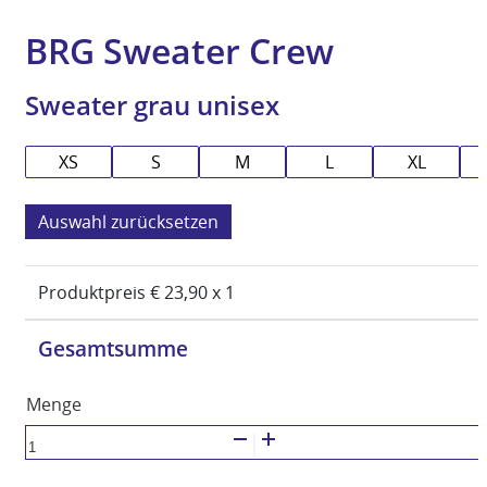
BRG Sweater Crew
Sweater grau unisex
XS
S
M
L
XL
zurücksetzen
Produktpreis €
23,90
x 1
Gesamtsumme
Sweater
grau