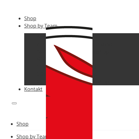
Shop
Shop by Team
Alle Vereine
ASK Bad Fischau-Brunn Fanshop
BRG Gröhrmühlgasse Fanshop
NSG Steinfeld Fanshop
SC Lichtenwörth Fanshop
SG Bucklige Welt Fanshop
VCU Wiener Neustadt Fanshop
Kontakt
Shop
Shop by Team