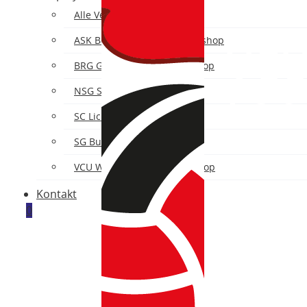
Alle Vereine
ASK Bad Fischau-Brunn Fanshop
VCU
BRG Gröhrmühlgasse Fanshop
Fan
NSG Steinfeld Fanshop
SC Lichtenwörth Fanshop
SG Bucklige Welt Fanshop
VCU Wiener Neustadt Fanshop
Kontakt
0