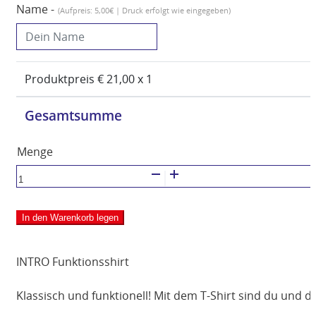
Name -
(Aufpreis: 5,00€ | Druck erfolgt wie eingegeben)
Produktpreis €
21,00
x 1
Gesamtsumme
ERIMA
INTRO
Funktionsshirt
In den Warenkorb legen
Damen
Menge
INTRO Funktionsshirt
Klassisch und funktionell! Mit dem T-Shirt sind du und d