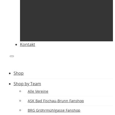
Alle Vereine
ASK Bad Fischau-Brunn Fanshop
BRG Gröhrmühlgasse Fanshop
NSG Steinfeld Fanshop
SC Lichtenwörth Fanshop
SG Bucklige Welt Fanshop
VCU Wiener Neustadt Fanshop
Kontakt
Shop
Shop by Team
Alle Vereine
ASK Bad Fischau-Brunn Fanshop
BRG Gröhrmühlgasse Fanshop