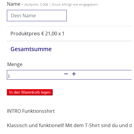
Name -
(Aufpreis: 5,00€ | Druck erfolgt wie eingegeben)
Produktpreis €
21,00
x 1
Gesamtsumme
ERIMA
INTRO
Funktionsshirt
In den Warenkorb legen
Damen
Menge
INTRO Funktionsshirt
Klassisch und funktionell! Mit dem T-Shirt sind du und d