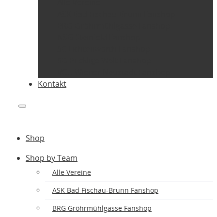
Alle Vereine
ASK Bad Fischau-Brunn Fanshop
BRG Gröhrmühlgasse Fanshop
NSG Steinfeld Fanshop
SC Lichtenwörth Fanshop
SG Bucklige Welt Fanshop
VCU Wiener Neustadt Fanshop
Kontakt
Shop
Shop by Team
Alle Vereine
ASK Bad Fischau-Brunn Fanshop
BRG Gröhrmühlgasse Fanshop