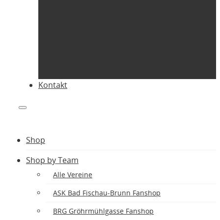
Alle Vereine
ASK Bad Fischau-Brunn Fanshop
BRG Gröhrmühlgasse Fanshop
NSG Steinfeld Fanshop
SC Lichtenwörth Fanshop
SG Bucklige Welt Fanshop
VCU Wiener Neustadt Fanshop
Kontakt
Shop
Shop by Team
Alle Vereine
ASK Bad Fischau-Brunn Fanshop
BRG Gröhrmühlgasse Fanshop