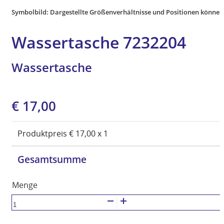
Symbolbild: Dargestellte Größenverhältnisse und Positionen können
Wassertasche 7232204
Wassertasche
Ursprünglicher
Aktueller
€
17,00
Preis
Preis
war:
ist:
Produktpreis €
17,00
x 1
€ 24,99
€ 17,00.
Gesamtsumme
Wassertasche
Menge