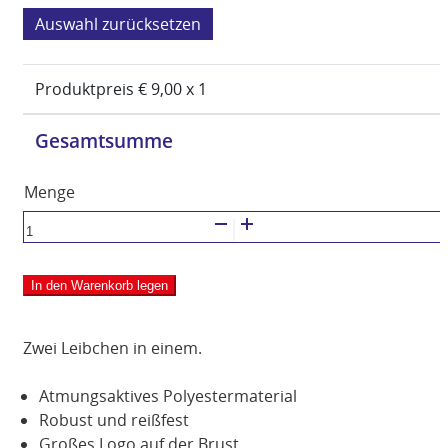
zurücksetzen
Produktpreis €
9,00
x 1
Gesamtsumme
Wende-
Markierungshemd
ORANGE
In den Warenkorb legen
GRÜN
Menge
Zwei Leibchen in einem.
Atmungsaktives Polyestermaterial
Robust und reißfest
Großes Logo auf der Brust