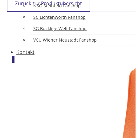
Zurück zur Produktübersicht
NSG Steinfeld Fanshop
SC Lichtenwörth Fanshop
SG Bucklige Welt Fanshop
VCU Wiener Neustadt Fanshop
Kontakt
0