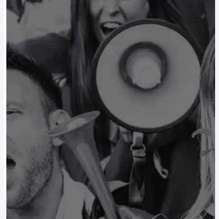
Alle Vereine
ASK Bad Fischau-Brunn Fanshop
BRG Gröhrmühlgasse Fanshop
NSG Steinfeld Fanshop
SC Lichtenwörth Fanshop
SG Bucklige Welt Fanshop
VCU Wiener Neustadt Fanshop
Kontakt
Shop
Shop by Team
Alle Vereine
ASK Bad Fischau-Brunn Fanshop
BRG Gröhrmühlgasse Fanshop