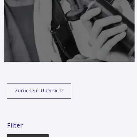
NSG Steinfeld Fanshop
SC Lichtenwörth Fanshop
SG Bucklige Welt Fanshop
VCU Wiener Neustadt Fanshop
Kontakt
0
Zurück zur Übersicht
Filter